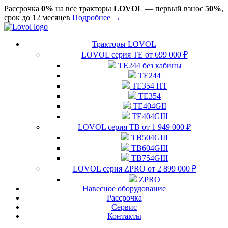
Рассрочка
0%
на все тракторы
LOVOL
— первый взнос
50%
,
срок до 12 месяцев
Подробнее →
Тракторы LOVOL
LOVOL серия ТЕ от 699 000 ₽
TE244 без кабины
TE244
TE354 HT
TE354
TE404GII
TE404GIII
LOVOL серия ТВ от 1 949 000 ₽
TB504GIII
TB604GIII
TB754GIII
LOVOL серия ZPRO от 2 899 000 ₽
ZPRO
Навесное оборудование
Рассрочка
Сервис
Контакты