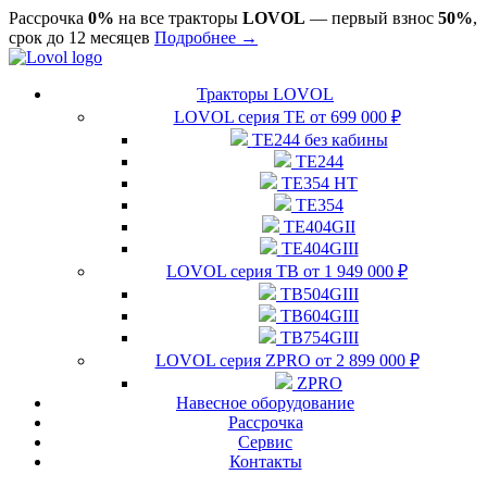
Рассрочка
0%
на все тракторы
LOVOL
— первый взнос
50%
,
срок до 12 месяцев
Подробнее →
Тракторы LOVOL
LOVOL серия ТЕ от 699 000 ₽
TE244 без кабины
TE244
TE354 HT
TE354
TE404GII
TE404GIII
LOVOL серия ТВ от 1 949 000 ₽
TB504GIII
TB604GIII
TB754GIII
LOVOL серия ZPRO от 2 899 000 ₽
ZPRO
Навесное оборудование
Рассрочка
Сервис
Контакты