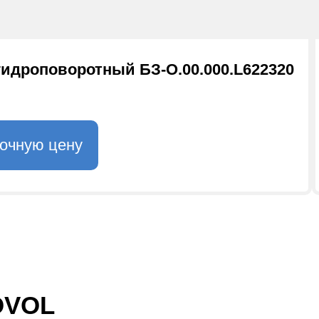
гидроповоротный БЗ-О.00.000.L622320
точную цену
OVOL