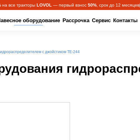
%
на все тракторы
LOVOL
— первый взнос
50%
, срок до 12 месяцев
авесное оборудование
Рассрочка
Сервис
Контакты
гидрораспределителем с джойстиком TE-244
рудования гидрораспр