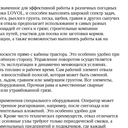
азначенное для эффективной работы в различных погодных
арки LOVOL, и способен выполнять широкий спектр задач,
га, рыхлого грунта, песка, щебня, гравия и других сыпучих
ия отвала предполагает использование в самых разных
лощадей от снега и грязи; строительные компании
х путей, участков для посева или заготовки кормов.
тации, а также возможностью выполнять работы как на
лоскости прямо с кабины трактора. Это особенно удобно при
делённую сторону. Управление поворотом осуществляется
ость эксплуатации в динамично меняющихся условиях.
ь топливо и рабочее время. Сам рабочий элемент отвала
 износостойкой полосой, которая может быть сменной.
, льдом, гравием или замёрзшим грунтом. Все элементы,
борудования. Прочная рама и качественные сварные
 или утрамбованной грязи.
 применения специального оборудования. Оператор может
кстренное реагирование, например, после снегопада или
олнительных вложений. Это особенно удобно для
м. Кроме чисто технических преимуществ, отвал отличается
основные узлы требуют только периодической смазки, а
оммунальных предприятий и подрядчиков, где каждый