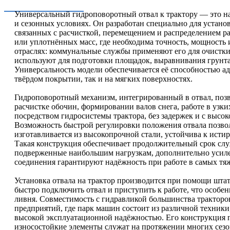
Универсальный гидроповоротный отвал к трактору — это н
и сезонных условиях. Он разработан специально для устан
связанных с расчисткой, перемещением и распределением ра
или уплотнённых масс, где необходима точность, мощность 
отраслях: коммунальные службы применяют его для очистки 
используют для подготовки площадок, выравнивания грунта 
Универсальность модели обеспечивается её способностью а
твёрдом покрытии, так и на мягких поверхностях.
Гидроповоротный механизм, интегрированный в отвал, позво
расчистке обочин, формировании валов снега, работе в узк
посредством гидросистемы трактора, без задержек и с выс
Возможность быстрой регулировки положения отвала позвол
изготавливается из высокопрочной стали, устойчива к исти
Такая конструкция обеспечивает продолжительный срок слу
подверженные наибольшим нагрузкам, дополнительно усиле
соединения гарантируют надёжность при работе в самых тя
Установка отвала на трактор производится при помощи шта
быстро подключить отвал и приступить к работе, что особен
ливня. Совместимость с гидравликой большинства тракторов
предприятий, где парк машин состоит из различной техники
высокой эксплуатационной надёжностью. Его конструкция п
износостойкие элементы служат на протяжении многих сезо