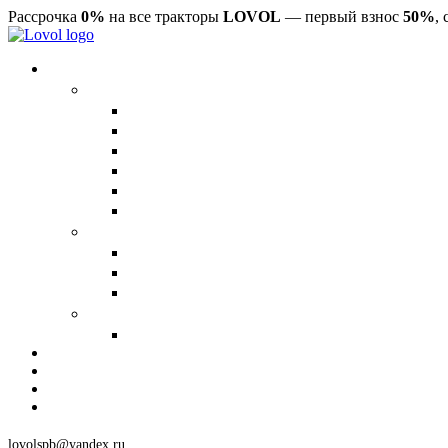
Рассрочка
0%
на все тракторы
LOVOL
— первый взнос
50%
,
lovolspb@yandex.ru