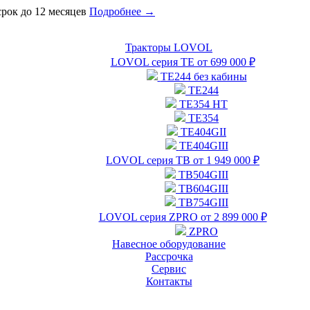
 срок до 12 месяцев
Подробнее →
Тракторы LOVOL
LOVOL серия ТЕ от 699 000 ₽
TE244 без кабины
TE244
TE354 HT
TE354
TE404GII
TE404GIII
LOVOL серия ТВ от 1 949 000 ₽
TB504GIII
TB604GIII
TB754GIII
LOVOL серия ZPRO от 2 899 000 ₽
ZPRO
Навесное оборудование
Рассрочка
Сервис
Контакты