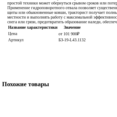
простой техники может обернуться срывом сроков или потер
Применение гидроповоротного отвала позволяет существенн
щиты или обыкновенные ковши, тракторист получает полный
местности и выполнять работу с максимальной эффективност
снега или грязи, предотвратить образование наледи, обеспе
Название характеристики
Значение
Цена
от 101 900₽
Артикул
БЗ-19-L43.1132
Похожие товары