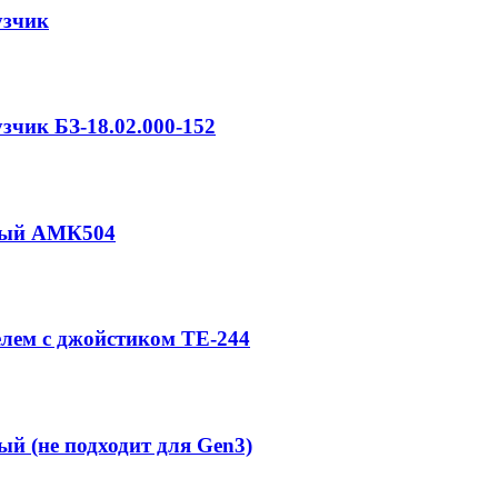
узчик
чик БЗ-18.02.000-152
тный АМК504
елем с джойстиком TE-244
й (не подходит для Gen3)