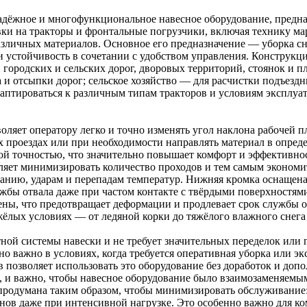
адёжное и многофункциональное навесное оборудование, предн
овки на тракторы и фронтальные погрузчики, включая технику м
зличных материалов. Основное его предназначение — уборка сне
и устойчивость в сочетании с удобством управления. Конструкц
городских и сельских дорог, дворовых территорий, стоянок и п
и отсыпки дорог; сельское хозяйство — для расчистки подъездны
даптироваться к различным типам тракторов и условиям эксплуа
ляет оператору легко и точно изменять угол наклона рабочей п
их проездах или при необходимости направлять материал в опре
окой точностью, что значительно повышает комфорт и эффективн
яет минимизировать количество проходов и тем самым экономит
ранию, ударам и перепадам температур. Нижняя кромка оснащена
жбы отвала даже при частом контакте с твёрдыми поверхностями
ны, что предотвращает деформации и продлевает срок службы о
жёлых условиях — от ледяной корки до тяжёлого влажного снега
тной системы навески и не требует значительных переделок или
но важно в условиях, когда требуется оперативная уборка или э
 позволяет использовать это оборудование без доработок и доп
, и важно, чтобы навесное оборудование было взаимозаменяемы
родумана таким образом, чтобы минимизировать обслуживание: 
нов даже при интенсивной нагрузке. Это особенно важно для к